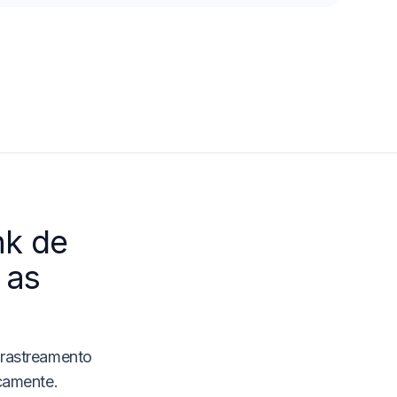
nk de
 as
 rastreamento
icamente.