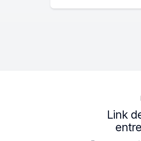
Link d
entr