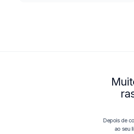
Muit
ra
Depois de co
ao seu l