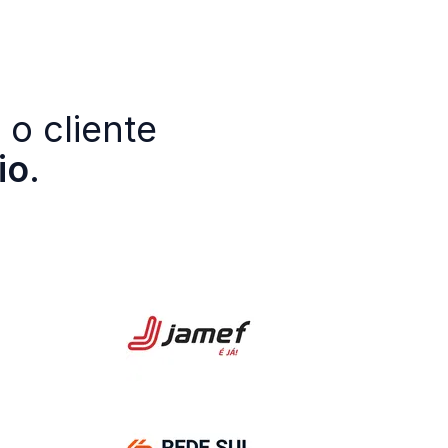
 o cliente
io
.