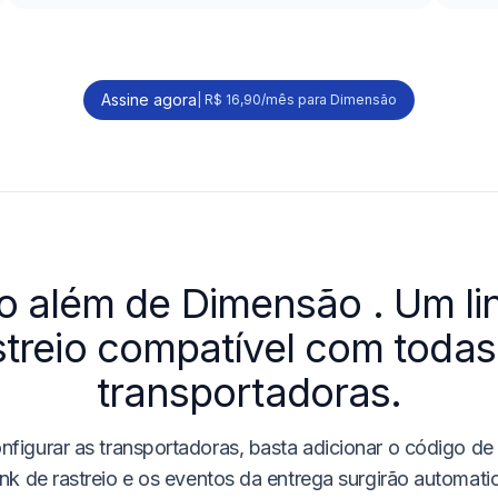
Assine agora
|
R$ 16,90/mês para Dimensão
o além de
Dimensão
. Um li
streio compatível com todas
transportadoras.
nfigurar as transportadoras, basta adicionar o código de
ink de rastreio e os eventos da entrega surgirão automat