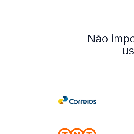
Não impor
us