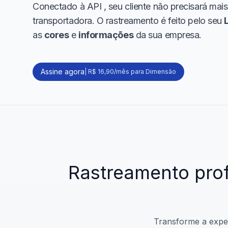
Conectado à API
, seu cliente não precisará mais
transportadora. O rastreamento é feito pelo seu
as
cores
e
informações
da sua empresa.
Assine agora
|
R$ 16,90/mês para Dimensão
Rastreamento
pro
Transforme a exper