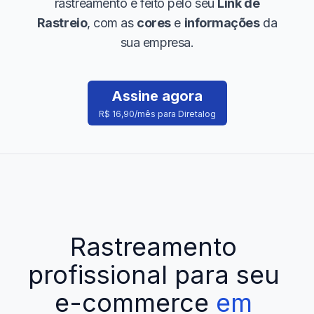
rastreamento é feito pelo seu
Link de
Rastreio
, com as
cores
e
informações
da
sua empresa.
Assine agora
R$ 16,90/mês para Diretalog
Rastreamento
profissional
para
seu
e-commerce
em