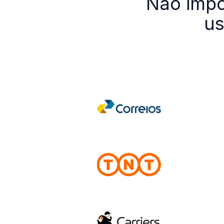
Não impor
us