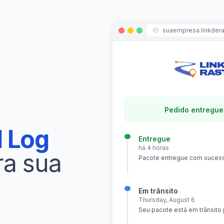
suaempresa.linkdera
Pedido entregue
l Log
Entregue
há 4 horas
ra sua
Pacote entregue com sucess
Em trânsito
Thursday, August 6
Seu pacote está em trânsito 