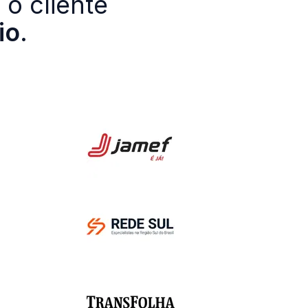
 o cliente
io
.