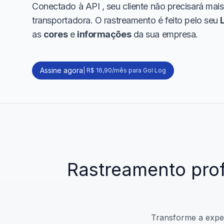
Conectado à API
, seu cliente não precisará mais
transportadora. O rastreamento é feito pelo seu
as
cores
e
informações
da sua empresa.
Assine agora
|
R$ 16,90/mês para Gol Log
Rastreamento
pro
Transforme a exper