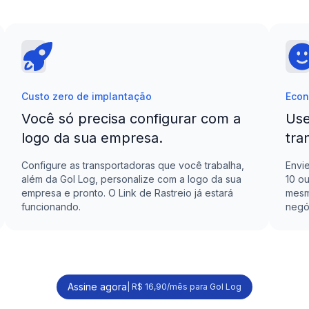
Custo zero de implantação
Econ
Você só precisa configurar com a
Use
logo da sua empresa.
tra
Configure as transportadoras que você trabalha,
Envi
além da
Gol Log
, personalize com a logo da sua
10 o
empresa e pronto. O Link de Rastreio já estará
mesm
funcionando.
negó
Assine agora
|
R$ 16,90/mês para Gol Log