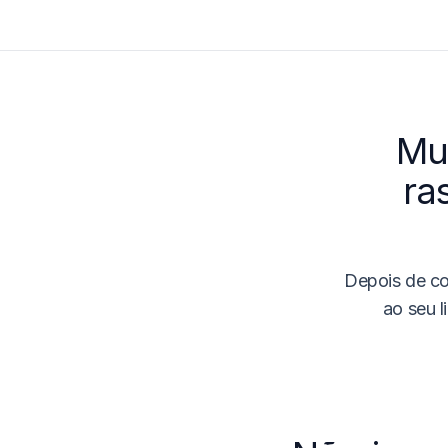
Mu
ra
Depois de co
ao seu l