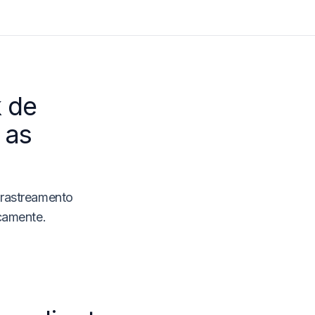
k de
 as
 rastreamento
icamente.