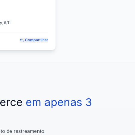
, 8/11
Compartilhar
erce
em
apenas
3
eto de rastreamento