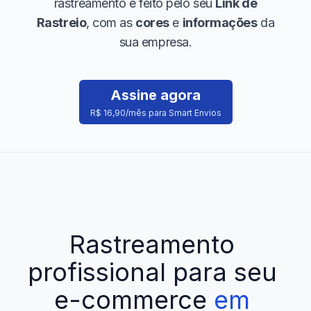
rastreamento é feito pelo seu
Link de
Rastreio
, com as
cores
e
informações
da
sua empresa.
Assine agora
R$ 16,90/mês para Smart Envios
Rastreamento
profissional
para
seu
e-commerce
em